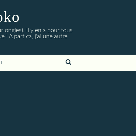
oko
r ongles). Il y en a pour tous
 ! A part ça, j'ai une autre
T