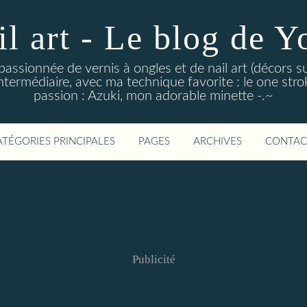
il art - Le blog de Y
 passionnée de vernis à ongles et de nail art (décors su
ntermédiaire, avec ma technique favorite : le one stroke
passion : Azuki, mon adorable minette -.~
ATÉGORIES PRINCIPALES
PAGES
ARCHIVES
CONTAC
Publicité