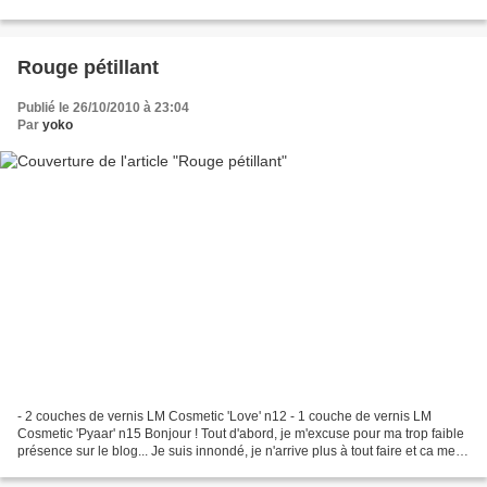
baterie qu'il reste à mon reflexe......
Rouge pétillant
Publié le 26/10/2010 à 23:04
Par
yoko
- 2 couches de vernis LM Cosmetic 'Love' n12 - 1 couche de vernis LM
Cosmetic 'Pyaar' n15 Bonjour ! Tout d'abord, je m'excuse pour ma trop faible
présence sur le blog... Je suis innondé, je n'arrive plus à tout faire et ca me
rend super triste d'avoir...