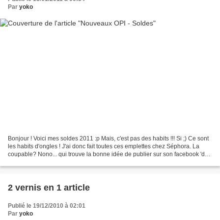
Par
yoko
Bonjour ! Voici mes soldes 2011 :p Mais, c'est pas des habits !!! Si ;) Ce sont
les habits d'ongles ! J'ai donc fait toutes ces emplettes chez Séphora. La
coupable? Nono... qui trouve la bonne idée de publier sur son facebook 'des
OPI à 4euros chez Séphora'...
2 vernis en 1 article
Publié le 19/12/2010 à 02:01
Par
yoko