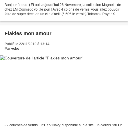
Bonjour à tous :) Et oui, aujourd'hui 26 Novembre, la collection Magnetic de
chez LM Cosmetic voit le jour ! Avec 4 coloris de vernis, vous allez pouvoir
faire de super déco en un clin d'oeil: (6,50€ le vernis) Tokamak RayonX
Electron Dynamo Il existe...
Flakies mon amour
Publié le 22/11/2010 à 13:14
Par
yoko
- 2 couches de vernis Elf 'Dark Navy' disponible sur le site Elf - vernis Nfu Oh