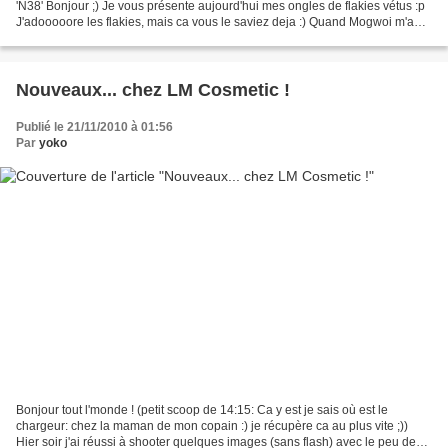
'N38' Bonjour ;) Je vous présente aujourd'hui mes ongles de flakies vétus :p
J'adooooore les flakies, mais ca vous le saviez deja :) Quand Mogwoi m'a
écrit un mail me disant...
Nouveaux... chez LM Cosmetic !
Publié le 21/11/2010 à 01:56
Par
yoko
Bonjour tout l'monde ! (petit scoop de 14:15: Ca y est je sais où est le
chargeur: chez la maman de mon copain :) je récupère ca au plus vite ;))
Hier soir j'ai réussi à shooter quelques images (sans flash) avec le peu de