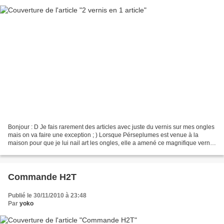
Bonjour : D Je fais rarement des articles avec juste du vernis sur mes ongles
mais on va faire une exception ; ) Lorsque Pérseplumes est venue à la
maison pour que je lui nail art les ongles, elle a amené ce magnifique vernis!
Il s'agit d'un vernis de...
Commande H2T
Publié le 30/11/2010 à 23:48
Par
yoko