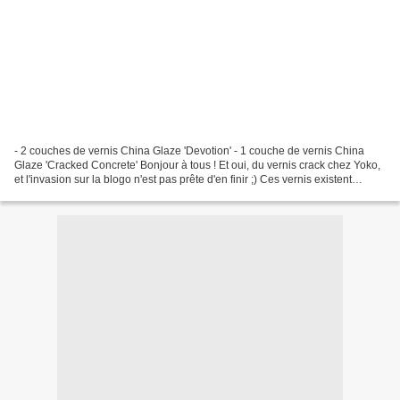
- 2 couches de vernis China Glaze 'Devotion' - 1 couche de vernis China
Glaze 'Cracked Concrete' Bonjour à tous ! Et oui, du vernis crack chez Yoko,
et l'invasion sur la blogo n'est pas prête d'en finir ;) Ces vernis existent
depuis un petit moment (au...