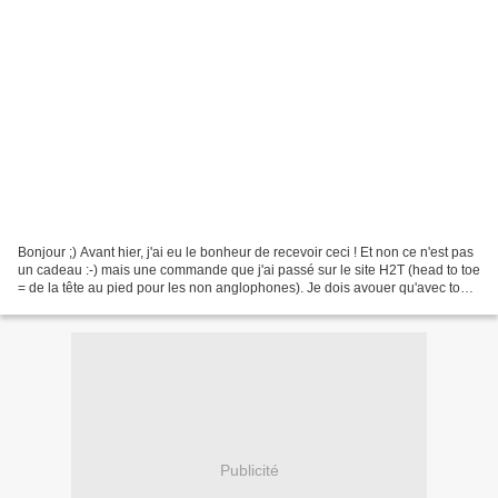
Bonjour ;) Avant hier, j'ai eu le bonheur de recevoir ceci ! Et non ce n'est pas
un cadeau :-) mais une commande que j'ai passé sur le site H2T (head to toe
= de la tête au pied pour les non anglophones). Je dois avouer qu'avec tout
ce que j'ai à faire...
Publicité