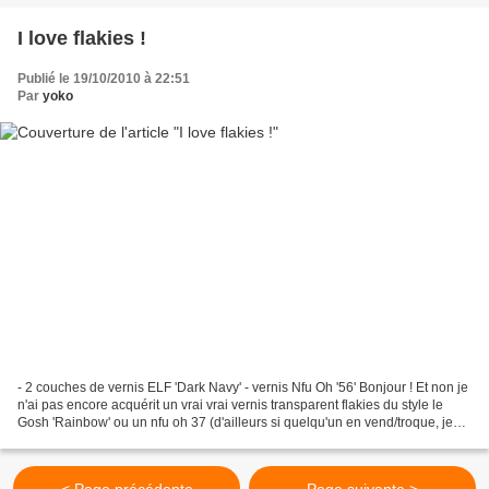
I love flakies !
Publié le 19/10/2010 à 22:51
Par
yoko
- 2 couches de vernis ELF 'Dark Navy' - vernis Nfu Oh '56' Bonjour ! Et non je
n'ai pas encore acquérit un vrai vrai vernis transparent flakies du style le
Gosh 'Rainbow' ou un nfu oh 37 (d'ailleurs si quelqu'un en vend/troque, je
suis plus que méga interessée...