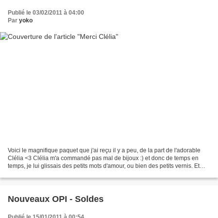
Publié le 03/02/2011 à 04:00
Par
yoko
Voici le magnifique paquet que j'ai reçu il y a peu, de la part de l'adorable
Clélia <3 Clélia m'a commandé pas mal de bijoux :) et donc de temps en
temps, je lui glissais des petits mots d'amour, ou bien des petits vernis. Et
voilà ce que je recois l'autre...
Nouveaux OPI - Soldes
Publié le 15/01/2011 à 00:54