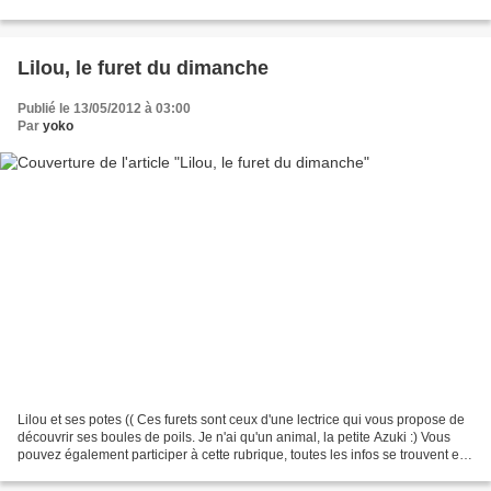
Son histoire Il y a...
Lilou, le furet du dimanche
Publié le 13/05/2012 à 03:00
Par
yoko
Lilou et ses potes (( Ces furets sont ceux d'une lectrice qui vous propose de
découvrir ses boules de poils. Je n'ai qu'un animal, la petite Azuki :) Vous
pouvez également participer à cette rubrique, toutes les infos se trouvent en
bas de l'article.))...