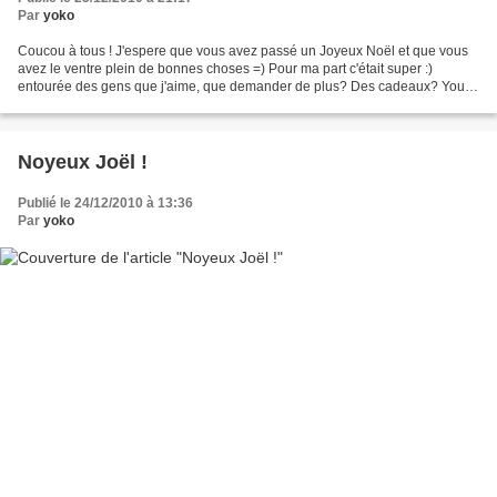
Par
yoko
Coucou à tous ! J'espere que vous avez passé un Joyeux Noël et que vous
avez le ventre plein de bonnes choses =) Pour ma part c'était super :)
entourée des gens que j'aime, que demander de plus? Des cadeaux? Youpi
:) Je répond à l'article de Nono qui...
Noyeux Joël !
Publié le 24/12/2010 à 13:36
Par
yoko