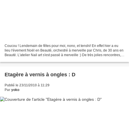
Coucou ! Lendemain de fêtes pour moi, nono, et tenshi! En effet hier a eu
lieu l'évement Noël en Beauté, orchestré à merveille par Chris, de 30 ans en
Beauté. L'atelier Nail art s'est passé à merveille :) De très jolies rencontres,
des filles attentives...
Etagère à vernis à ongles : D
Publié le 23/11/2010 à 11:29
Par
yoko