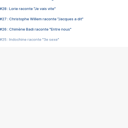
28 : Lorie raconte "Je vais vite"
#27 : Christophe Willem raconte "Jacques a dit"
#26 : Chimène Badi raconte "Entre nous"
#25 : Indochine raconte "3e sexe"
#24 : Zaho raconte "C'est chelou"
#23 : Patrick Bruel raconte "Au café des délices"
#22 : Kyo raconte "Le chemin"
#21 : Nolwenn Leroy raconte "Cassé"
#20 : Patrick Hernandez raconte "Born to be alive"
#19 : Lorie raconte "Près de moi"
#18 : Michael Jones raconte "A nos actes manqués" (avec Jean-Jacque
#17 : Khaled raconte "Aïcha"