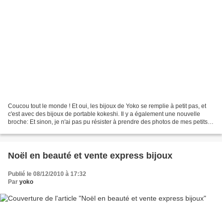
Coucou tout le monde ! Et oui, les bijoux de Yoko se remplie à petit pas, et
c'est avec des bijoux de portable kokeshi. Il y a également une nouvelle
broche: Et sinon, je n'ai pas pu résister à prendre des photos de mes petits
ongles floconés par cette...
Noël en beauté et vente express bijoux
Publié le 08/12/2010 à 17:32
Par
yoko