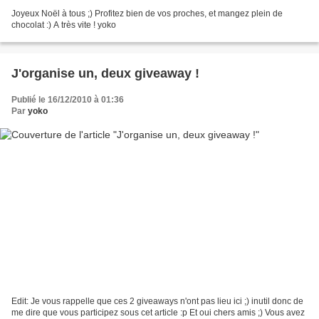
Joyeux Noël à tous ;) Profitez bien de vos proches, et mangez plein de
chocolat :) A très vite ! yoko
J'organise un, deux giveaway !
Publié le 16/12/2010 à 01:36
Par
yoko
Edit: Je vous rappelle que ces 2 giveaways n'ont pas lieu ici ;) inutil donc de
me dire que vous participez sous cet article :p Et oui chers amis ;) Vous avez