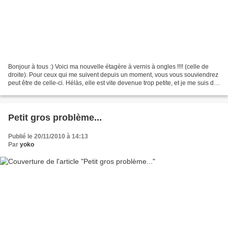
Bonjour à tous :) Voici ma nouvelle étagère à vernis à ongles !!!! (celle de
droite). Pour ceux qui me suivent depuis un moment, vous vous souviendrez
peut être de celle-ci. Hélàs, elle est vite devenue trop petite, et je me suis dit
que j'en construirais...
Petit gros problème...
Publié le 20/11/2010 à 14:13
Par
yoko