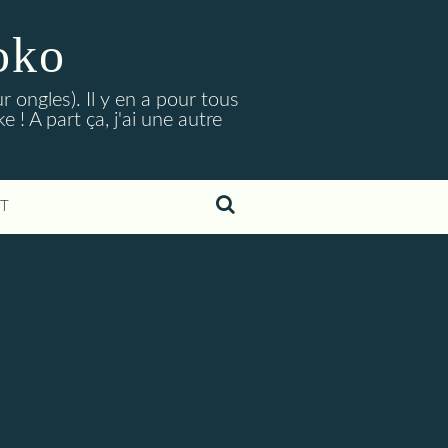
oko
r ongles). Il y en a pour tous
 ! A part ça, j'ai une autre
T