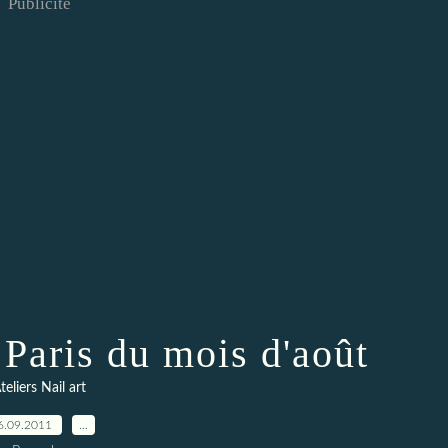
Publicité
 Paris du mois d'août
teliers Nail art
6.09.2011
…