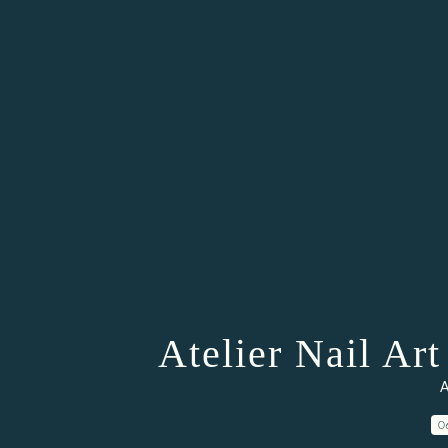
Atelier Nail Art
A
0