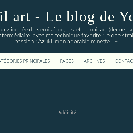
il art - Le blog de Y
 passionnée de vernis à ongles et de nail art (décors su
ntermédiaire, avec ma technique favorite : le one stroke
passion : Azuki, mon adorable minette -.~
ATÉGORIES PRINCIPALES
PAGES
ARCHIVES
CONTAC
Publicité