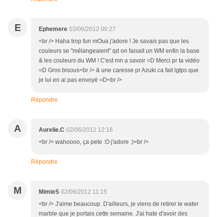
E
Ephemere
03/06/2012 00:27
<br /> Haha trop fun mOua j'adore ! Je savais pas que les
couleurs se "mélangeaient" qd on faisait un WM enfin la base
& les couleurs du WM ! C'est mn a savoir =D Merci pr ta vidéo
=D Gros bisous<br /> & une caresse pr Azuki ca fait lgtps que
je lui en ai pas envoyé =D<br />
Répondre
A
Aurelie.C
02/06/2012 12:16
<br /> wahoooo, ça pete :O j'adore :)<br />
Répondre
M
MimieS
02/06/2012 11:15
<br /> J'aime beaucoup. D'ailleurs, je viens de retirer le water
marble que je portais cette semaine. J'ai hate d'avoir des