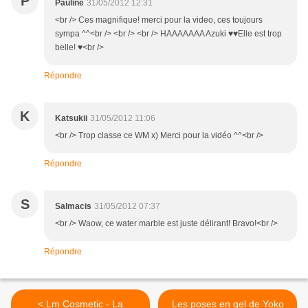
P
Pauline
31/05/2012 12:31
<br /> Ces magnifique! merci pour la video, ces toujours
sympa ^^<br /> <br /> <br /> HAAAAAAA Azuki ♥♥Elle est trop
belle! ♥<br />
Répondre
K
Katsukii
31/05/2012 11:06
<br /> Trop classe ce WM x) Merci pour la vidéo ^^<br />
Répondre
S
Salmacis
31/05/2012 07:37
<br /> Waow, ce water marble est juste délirant! Bravo!<br />
Répondre
< Lm Cosmetic - La
Les poses en gel de Yoko