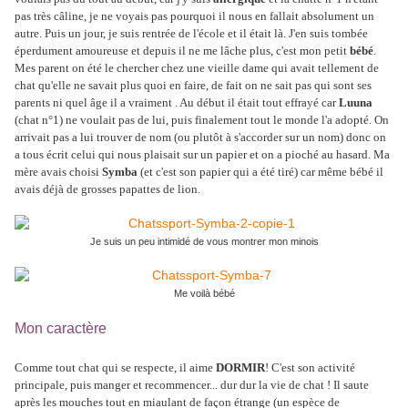
pas très câline, je ne voyais pas pourquoi il nous en fallait absolument un
autre. Puis un jour, je suis rentrée de l'école et il était là. J'en suis tombée
éperdument amoureuse et depuis il ne me lâche plus, c'est mon petit
bébé
.
Mes parent on été le chercher chez une vieille dame qui avait tellement de
chat qu'elle ne savait plus quoi en faire, de fait on ne sait pas qui sont ses
parents ni quel âge il a vraiment . Au début il était tout effrayé car
Luuna
(chat n°1) ne voulait pas de lui, puis finalement tout le monde l'a adopté. On
arrivait pas a lui trouver de nom (ou plutôt à s'accorder sur un nom) donc on
a tous écrit celui qui nous plaisait sur un papier et on a pioché au hasard. Ma
mère avais choisi
Symba
(et c'est son papier qui a été tiré) car même bébé il
avais déjà de grosses papattes de lion.
Je suis un peu intimidé de vous montrer mon minois
Me voilà bébé
Mon caractère
Comme tout chat qui se respecte, il aime
DORMIR
! C'est son activité
principale, puis manger et recommencer... dur dur la vie de chat ! Il saute
après les mouches tout en miaulant de façon étrange (un espèce de