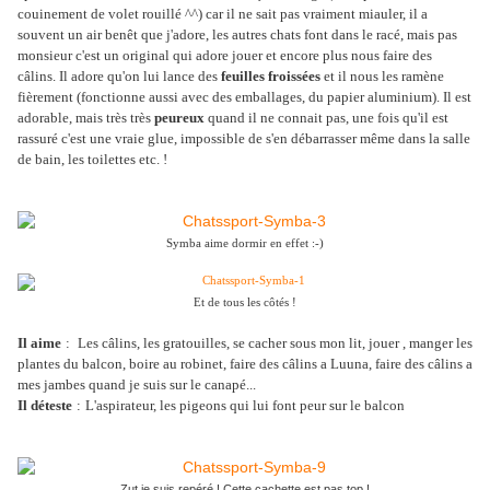
couinement de volet rouillé ^^) car il ne sait pas vraiment miauler, il a
souvent un air benêt que j'adore, les autres chats font dans le racé, mais pas
monsieur c'est un original qui adore jouer et encore plus nous faire des
câlins. Il adore qu'on lui lance des
feuilles froissées
et il nous les ramène
fièrement (fonctionne aussi avec des emballages, du papier aluminium). Il est
adorable, mais très très
peureux
quand il ne connait pas, une fois qu'il est
rassuré c'est une vraie glue, impossible de s'en débarrasser même dans la salle
de bain, les toilettes etc. !
Symba aime dormir en effet :-)
Et de tous les côtés !
Il aime
:
Les câlins, les gratouilles, se cacher sous mon lit, jouer , manger les
plantes du balcon, boire au robinet, faire des câlins a Luuna, faire des câlins a
mes jambes quand je suis sur le canapé...
Il déteste
:
L'aspirateur, les pigeons qui lui font peur sur le balcon
Zut je suis repéré ! Cette cachette est pas top !