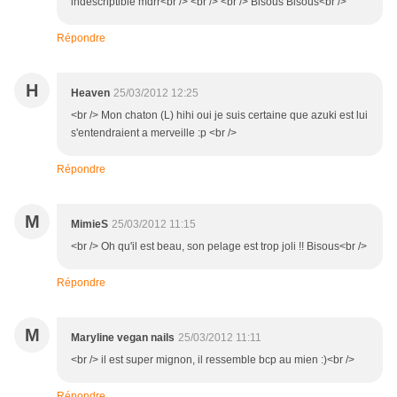
indescriptible mdrr<br /> <br /> <br /> Bisous Bisous<br />
Répondre
H
Heaven
25/03/2012 12:25
<br /> Mon chaton (L) hihi oui je suis certaine que azuki est lui
s'entendraient a merveille :p <br />
Répondre
M
MimieS
25/03/2012 11:15
<br /> Oh qu'il est beau, son pelage est trop joli !! Bisous<br />
Répondre
M
Maryline vegan nails
25/03/2012 11:11
<br /> il est super mignon, il ressemble bcp au mien :)<br />
Répondre