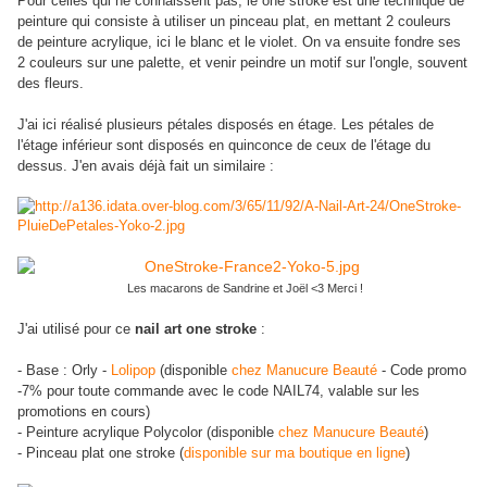
Pour celles qui ne connaissent pas, le one stroke est une technique de
peinture qui consiste à utiliser un pinceau plat, en mettant 2 couleurs
de peinture acrylique, ici le blanc et le violet. On va ensuite fondre ses
2 couleurs sur une palette, et venir peindre un motif sur l'ongle, souvent
des fleurs.
J'ai ici réalisé plusieurs pétales disposés en étage. Les pétales de
l'étage inférieur sont disposés en quinconce de ceux de l'étage du
dessus. J'en avais déjà fait un similaire :
Les macarons de Sandrine et Joël <3 Merci !
J'ai utilisé pour ce
nail art one stroke
:
- Base : Orly -
Lolipop
(disponible
chez Manucure Beauté
- Code promo
-7% pour toute commande avec le code NAIL74, valable sur les
promotions en cours)
- Peinture acrylique Polycolor (disponible
chez Manucure Beauté
)
- Pinceau plat one stroke (
disponible sur ma boutique en ligne
)