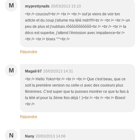
M
myprettynails
20/03/2013 15:10
<br /> coucou!!<br /> <br /> <br /> ouf je viens de voir ton
article et du coup j'allume ma télé mdr!!!!!<br /> <br /> <br /> un
peu de plus et j'oubliais rôôôôôôôôôôô<br /> <br /> <br /> ta
déco est superbe, j'attend l'émission avec impatience<br />
<br /> <br /> bises ^^<br />
Répondre
M
Magali 67
20/03/2013 14:31
<br /> Hello Yoko!<br /> <br /> <br /> Que c'est beau, que ce
soit la première version ou celle-ci avec des couleurs plus
féminines. C'est super que tu puisses montrer ce que tu fais à
la télé et pour la 3ème fois déjà ! :)<br /> <br /> <br /> Bises!
<br />
Répondre
N
Nany
20/03/2013 14:06