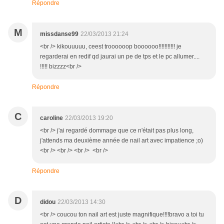
Répondre
M
missdanse99
22/03/2013 21:24
<br /> kikouuuuu, ceest troooooop boooooo!!!!!!!!!!! je
regarderai en redif qd jaurai un pe de tps et le pc allumer....
!!!!! bizzzz<br />
Répondre
C
caroline
22/03/2013 19:20
<br /> j'ai regardé dommage que ce n'était pas plus long,
j'attends ma deuxième année de nail art avec impatience ;o)
<br /> <br /> <br /> <br />
Répondre
D
didou
22/03/2013 14:30
<br /> coucou ton nail art est juste magnifique!!!!bravo a toi tu