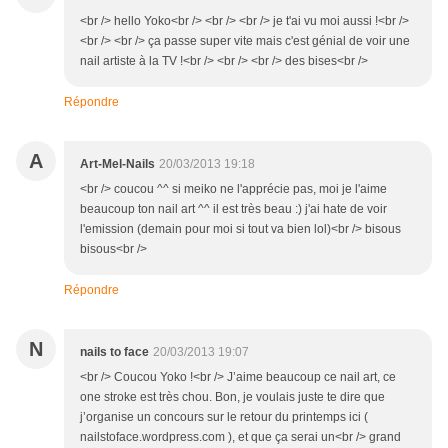
<br /> hello Yoko<br /> <br /> <br /> je t'ai vu moi aussi !<br />
<br /> <br /> ça passe super vite mais c'est génial de voir une
nail artiste à la TV !<br /> <br /> <br /> des bises<br />
Répondre
A
Art-Mel-Nails
20/03/2013 19:18
<br /> coucou ^^ si meiko ne l'apprécie pas, moi je l'aime
beaucoup ton nail art ^^ il est très beau :) j'ai hate de voir
l'emission (demain pour moi si tout va bien lol)<br /> bisous
bisous<br />
Répondre
N
nails to face
20/03/2013 19:07
<br /> Coucou Yoko !<br /> J’aime beaucoup ce nail art, ce
one stroke est très chou. Bon, je voulais juste te dire que
j’organise un concours sur le retour du printemps ici (
nailstoface.wordpress.com ), et que ça serai un<br /> grand