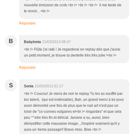
nouvelle émission de ccvb.<br /> <br /> <br /> il me tarde de
te revoir... <br />
Répondre
B
Babylonia
21/03/2013 08:47
<br /> Flûte j'ai raté ! Je regarderai en replay dès que j'aurai
un petit moment, je trouve la dentelle très très jolie !<br />
Répondre
S
Sonia
21/03/2013 01:17
<br /> Coucou! Je viens de voir le replay Tu les as soufflé par
ton talent, (qui est indéniable), Bah, un grand merci à toi pour
avoir démontré une fois de plus que le nail art n'est pas un
loisir de "co-connes vulgaires et<br /> ringardes" et que cela
peu ^^etre très fin et délicat. Janane a su, aussi, bien
démystifier cette mauvaise image...J'espère vraiment qu'il y
aura un 4eme passage!! Bravo miss. Bise.<br />