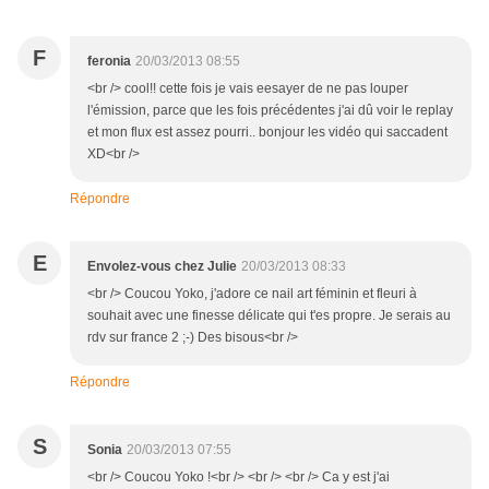
F
feronia
20/03/2013 08:55
<br /> cool!! cette fois je vais eesayer de ne pas louper
l'émission, parce que les fois précédentes j'ai dû voir le replay
et mon flux est assez pourri.. bonjour les vidéo qui saccadent
XD<br />
Répondre
E
Envolez-vous chez Julie
20/03/2013 08:33
<br /> Coucou Yoko, j'adore ce nail art féminin et fleuri à
souhait avec une finesse délicate qui t'es propre. Je serais au
rdv sur france 2 ;-) Des bisous<br />
Répondre
S
Sonia
20/03/2013 07:55
<br /> Coucou Yoko !<br /> <br /> <br /> Ca y est j'ai