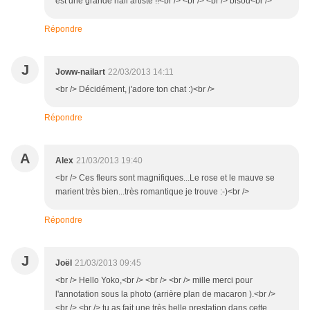
est une grande nail artiste !!<br /> <br /> <br /> bisou<br />
Répondre
J
Joww-nailart
22/03/2013 14:11
<br /> Décidément, j'adore ton chat :)<br />
Répondre
A
Alex
21/03/2013 19:40
<br /> Ces fleurs sont magnifiques...Le rose et le mauve se
marient très bien...très romantique je trouve :-)<br />
Répondre
J
Joël
21/03/2013 09:45
<br /> Hello Yoko,<br /> <br /> <br /> mille merci pour
l'annotation sous la photo (arrière plan de macaron ).<br />
<br /> <br /> tu as fait une très belle prestation dans cette