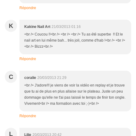
Répondre
K
Kakine Nail Art
21/03/2013 01:16
<br /> Coucou !!<br /> <br /> <br /> Tu as été superbe !! Et le
nail art en lui même bah... très joli, comme d'hab !<br /> <br />
<br /> Bizzz<br />
Répondre
C
coralie
20/03/2013 21:29
<br /> J'adore!!! je viens de voir la vidéo en replay et je trouve
que tu ai de plus en plus allaise sur le plateau. Juste un peu
dommage qu'elle ne t'ai pas laissé le temps de finir ton ongle.
Vivement<br /> ma formation avec toi ;-)<br />
Répondre
L
Lilie
20/03/2013 20:42