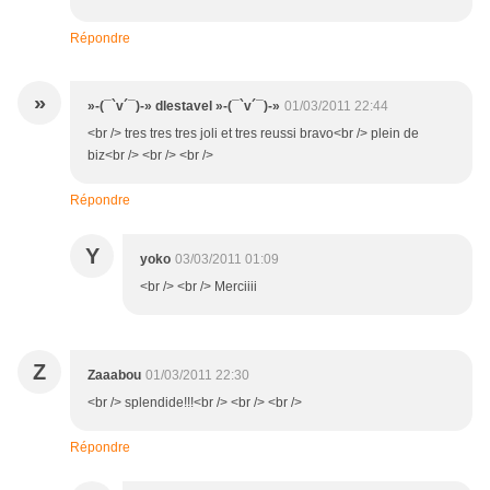
Répondre
»
»-(¯`v´¯)-» dlestavel »-(¯`v´¯)-»
01/03/2011 22:44
<br /> tres tres tres joli et tres reussi bravo<br /> plein de
biz<br /> <br /> <br />
Répondre
Y
yoko
03/03/2011 01:09
<br /> <br /> Merciiii
Z
Zaaabou
01/03/2011 22:30
<br /> splendide!!!<br /> <br /> <br />
Répondre