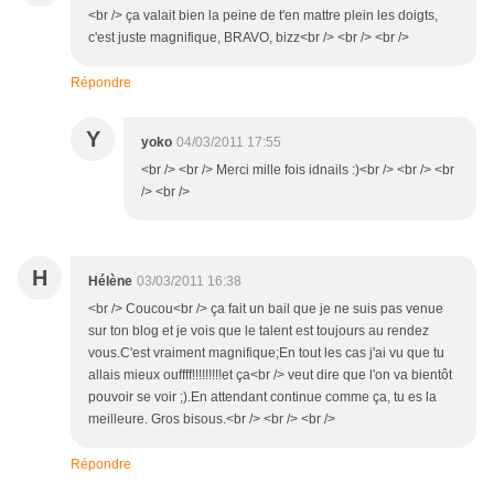
<br /> ça valait bien la peine de t'en mattre plein les doigts,
c'est juste magnifique, BRAVO, bizz<br /> <br /> <br />
Répondre
Y
yoko
04/03/2011 17:55
<br /> <br /> Merci mille fois idnails :)<br /> <br /> <br
/> <br />
H
Hélène
03/03/2011 16:38
<br /> Coucou<br /> ça fait un bail que je ne suis pas venue
sur ton blog et je vois que le talent est toujours au rendez
vous.C'est vraiment magnifique;En tout les cas j'ai vu que tu
allais mieux ouffff!!!!!!!!!et ça<br /> veut dire que l'on va bientôt
pouvoir se voir ;).En attendant continue comme ça, tu es la
meilleure. Gros bisous.<br /> <br /> <br />
Répondre