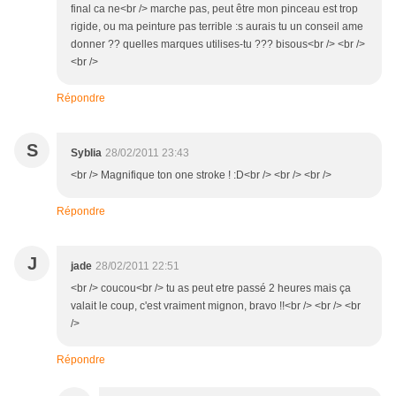
final ca ne<br /> marche pas, peut être mon pinceau est trop
rigide, ou ma peinture pas terrible :s aurais tu un conseil ame
donner ?? quelles marques utilises-tu ??? bisous<br /> <br />
<br />
Répondre
S
Syblia
28/02/2011 23:43
<br /> Magnifique ton one stroke ! :D<br /> <br /> <br />
Répondre
J
jade
28/02/2011 22:51
<br /> coucou<br /> tu as peut etre passé 2 heures mais ça
valait le coup, c'est vraiment mignon, bravo !!<br /> <br /> <br
/>
Répondre