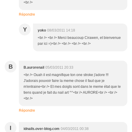
<br />
Répondre
Y
yoko
08/03/2011 14:18
<br /> <br /> Merci beaucoup Cirawen, et bienvenue
par ici =)<br /> <br /> <br /> <br />
B
B.aurorenail
05/03/2011 20:33
<br /> Ouah il est magnifique ton one stroke j'adore !!!
J'adorais pouvoir faire la meme chose il faut que je
m'entraine<br /> Et mes doigts sont dans le meme état que le
tiens quand je fait du nail art ^^<br /> AURORE<br /> <br />
<br />
Répondre
I
idnails.over-blog.com
04/03/2011 00:38