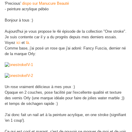
'Precious'
dispo sur Manucure Beauté
- peinture acrylique pébéo
Bonjour à tous :)
Aujourd'hui je vous propose le 4è épisode de la collection "One stroke".
Je suis contente car il y a du progrès depuis mes derniers essais.
Voyez
ici
et
là
.
Comme base, j'ai posé un rose que j'ai adoré: Fancy Fuscia, dernier né
de la marque Orly:
Un rose vraiment délicieux à mes yeux :)
Opaque en 2 couches, pose facilité par l'excellente qualité et texture
des vernis Orly (une marque idéale pour faire de jolies water marble ;))
et temps de séchagen rapide :)
J'ai donc fait un nail art à la peinture acrylique, en one stroke (signifiant
'en 1 coup').
Ce qui est cool et marant, c'est de pouvoir se moquer de moi et de voir