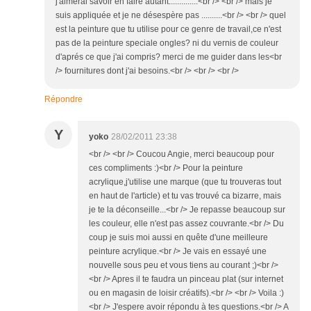
j'aimerai savoir en faire autant..............<br /> <br /> mais je
suis appliquée et je ne désespère pas ..........<br /> <br /> quel
est la peinture que tu utilise pour ce genre de travail,ce n'est
pas de la peinture speciale ongles? ni du vernis de couleur
d'aprés ce que j'ai compris? merci de me guider dans les<br
/> fournitures dont j'ai besoins.<br /> <br /> <br />
Répondre
Y
yoko
28/02/2011 23:38
<br /> <br /> Coucou Angie, merci beaucoup pour
ces compliments :)<br /> Pour la peinture
acrylique,j'utilise une marque (que tu trouveras tout
en haut de l'article) et tu vas trouvé ca bizarre, mais
je te la déconseille...<br /> Je repasse beaucoup sur
les couleur, elle n'est pas assez couvrante.<br /> Du
coup je suis moi aussi en quête d'une meilleure
peinture acrylique.<br /> Je vais en essayé une
nouvelle sous peu et vous tiens au courant ;)<br />
<br /> Apres il te faudra un pinceau plat (sur internet
ou en magasin de loisir créatifs).<br /> <br /> Voila :)
<br /> J'espere avoir répondu à tes questions.<br /> A