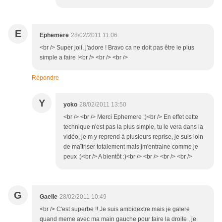
E
Ephemere
28/02/2011 11:06
<br /> Super joli, j'adore ! Bravo ca ne doit pas être le plus
simple a faire !<br /> <br /> <br />
Répondre
Y
yoko
28/02/2011 13:50
<br /> <br /> Merci Ephemere :)<br /> En effet cette
technique n'est pas la plus simple, tu le vera dans la
vidéo, je m y reprend à plusieurs reprise, je suis loin
de maîtriser totalement mais jm'entraine comme je
peux :)<br /> A bientôt :)<br /> <br /> <br /> <br />
G
Gaelle
28/02/2011 10:49
<br /> C'est superbe !! Je suis ambidextre mais je galere
quand meme avec ma main gauche pour faire la droite , je