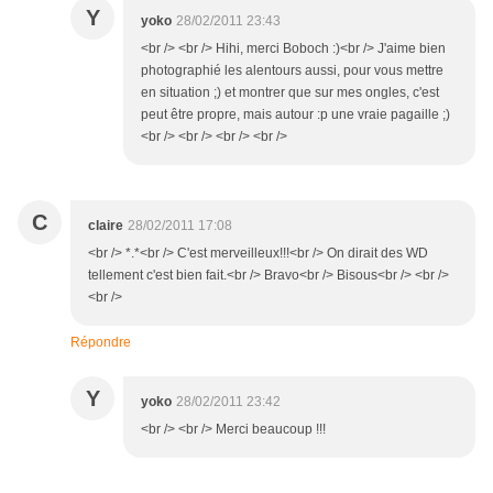
Y
yoko
28/02/2011 23:43
<br /> <br /> Hihi, merci Boboch :)<br /> J'aime bien
photographié les alentours aussi, pour vous mettre
en situation ;) et montrer que sur mes ongles, c'est
peut être propre, mais autour :p une vraie pagaille ;)
<br /> <br /> <br /> <br />
C
claire
28/02/2011 17:08
<br /> *.*<br /> C'est merveilleux!!!<br /> On dirait des WD
tellement c'est bien fait.<br /> Bravo<br /> Bisous<br /> <br />
<br />
Répondre
Y
yoko
28/02/2011 23:42
<br /> <br /> Merci beaucoup !!!