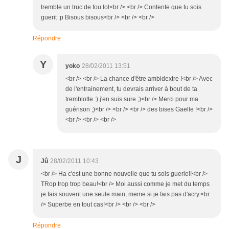
tremble un truc de fou lol<br /> <br /> Contente que tu sois
guerit :p Bisous bisous<br /> <br /> <br />
Répondre
Y
yoko
28/02/2011 13:51
<br /> <br /> La chance d'être ambidextre !<br /> Avec
de l'entrainement, tu devrais arriver à bout de ta
tremblotte :) j'en suis sure ;)<br /> Merci pour ma
guérison ;)<br /> <br /> <br /> des bises Gaelle !<br />
<br /> <br /> <br />
J
Jû
28/02/2011 10:43
<br /> Ha c'est une bonne nouvelle que tu sois guerie!!<br />
TRop trop trop beau!<br /> Moi aussi comme je met du temps
je fais souvent une seule main, meme si je fais pas d'acry.<br
/> Superbe en tout cas!<br /> <br /> <br />
Répondre