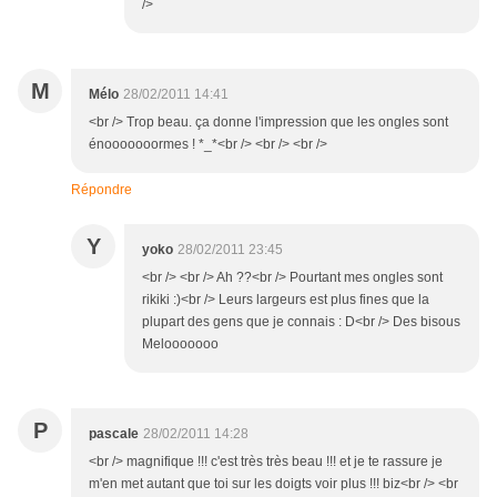
/>
M
Mélo
28/02/2011 14:41
<br /> Trop beau. ça donne l'impression que les ongles sont
énooooooormes ! *_*<br /> <br /> <br />
Répondre
Y
yoko
28/02/2011 23:45
<br /> <br /> Ah ??<br /> Pourtant mes ongles sont
rikiki :)<br /> Leurs largeurs est plus fines que la
plupart des gens que je connais : D<br /> Des bisous
Melooooooo
P
pascale
28/02/2011 14:28
<br /> magnifique !!! c'est très très beau !!! et je te rassure je
m'en met autant que toi sur les doigts voir plus !!! biz<br /> <br