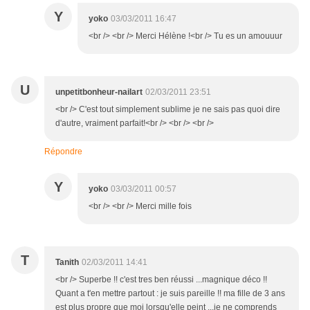
Y
yoko
03/03/2011 16:47
<br /> <br /> Merci Hélène !<br /> Tu es un amouuur
U
unpetitbonheur-nailart
02/03/2011 23:51
<br /> C'est tout simplement sublime je ne sais pas quoi dire
d'autre, vraiment parfait!<br /> <br /> <br />
Répondre
Y
yoko
03/03/2011 00:57
<br /> <br /> Merci mille fois
T
Tanith
02/03/2011 14:41
<br /> Superbe !! c'est tres ben réussi ...magnique déco !!
Quant a t'en mettre partout : je suis pareille !! ma fille de 3 ans
est plus propre que moi lorsqu'elle peint ...je ne comprends