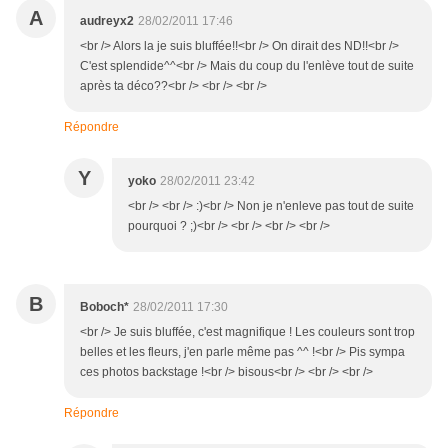
A
audreyx2
28/02/2011 17:46
<br /> Alors la je suis bluffée!!<br /> On dirait des ND!!<br />
C'est splendide^^<br /> Mais du coup du l'enlève tout de suite
après ta déco??<br /> <br /> <br />
Répondre
Y
yoko
28/02/2011 23:42
<br /> <br /> :)<br /> Non je n'enleve pas tout de suite
pourquoi ? ;)<br /> <br /> <br /> <br />
B
Boboch*
28/02/2011 17:30
<br /> Je suis bluffée, c'est magnifique ! Les couleurs sont trop
belles et les fleurs, j'en parle même pas ^^ !<br /> Pis sympa
ces photos backstage !<br /> bisous<br /> <br /> <br />
Répondre