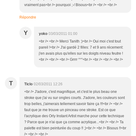
vraiment pas<br /> pourquoi ;-/ Bisous<br /> <br /> <br />
Répondre
Y
yoko
03/03/2011 01:00
<br /> <br /> Merci Tanith :)<br /> Oui moi c'est tout
pareil !<br /> J'ai gardé 2 filles: 7 et 9 ans récement:
j'en avais plus qu'elles sur les doigts niveau feutre !
<br /> <br /> <br /> Grrrr ^^'<br /> <br /> <br /> <br />
T
Ticlo
02/03/2011 12:26
<br /> J'adore, c'est magnifique, et c'est le plus beau one
stroke que j'ai vu sur ongles courts. J'adore, les couleurs sont
trop belles, j'aimerais tellement savoir faire ça !!!<br /> <br />
faut que je me trouve un pinceau one stroke. Est ce que
l'acrylique des Orly Instant Artist marche pour cette technique
? Parce que je n'ai que ça comme acrylique...<br /> <br /> Ta
palette est bien peinturée du coup !! ;)<br /> <br /> Bisous !!<br
/> <br /> <br />