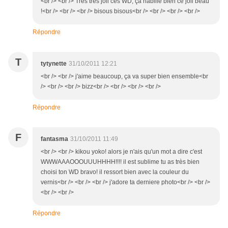
<br /> <br /> Très très joli ces WD, ça habille bien ce joli beau
!<br /> <br /> <br /> bisous bisous<br /> <br /> <br /> <br />
Répondre
T
tytynette
31/10/2011 12:21
<br /> <br /> j'aime beaucoup, ça va super bien ensemble<br
/> <br /> <br /> bizz<br /> <br /> <br /> <br />
Répondre
F
fantasma
31/10/2011 11:49
<br /> <br /> kikou yoko! alors je n'ais qu'un mot a dire c'est
WWWAAAOOOUUUHHHH!!!! il est sublime tu as très bien
choisi ton WD bravo! il ressort bien avec la couleur du
vernis<br /> <br /> <br /> j'adore ta derniere photo<br /> <br />
<br /> <br />
Répondre