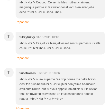
<br /> <br /> Coucou! Ce vernis bleu nuit est vraiment
magnifique j'adore et tes water décal vont bien avec jolie
déco ^^<br /> <br /> <br /> <br />
Répondre
T
tukkytukky
31/10/2011 10:10
<br /> <br /> tres joli ce bleu, et les wd sont superbes sur cette
couleur^^ bizz<br /> <br /> <br /> <br />
Répondre
T
tartofraises
31/10/2011 10:06
<br /> <br /> ouaw superbe t'es trop douée ma belle bravo
c'est ton plus beau!<br /> <br /> [hihi non j'aime beaucoup,
d'ailleurs l'autre jour tu avais appelé ton article sur le revlon
"nail art royal" tu m'avais fait un faux espoir dans google
reader ]<br /> <br /> <br /> <br />
Répondre