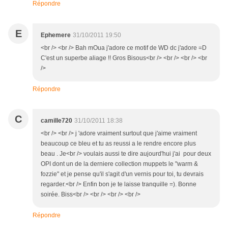
Répondre
E
Ephemere
31/10/2011 19:50
<br /> <br /> Bah mOua j'adore ce motif de WD dc j'adore =D
C'est un superbe aliage !! Gros Bisous<br /> <br /> <br /> <br
/>
Répondre
C
camille720
31/10/2011 18:38
<br /> <br /> j 'adore vraiment surtout que j'aime vraiment
beaucoup ce bleu et tu as reussi a le rendre encore plus
beau . Je<br /> voulais aussi te dire aujourd'hui j'ai pour deux
OPI dont un de la derniere collection muppets le "warm &
fozzie" et je pense qu'il s'agit d'un vernis pour toi, tu devrais
regarder.<br /> Enfin bon je te laisse tranquille =). Bonne
soirée. Biss<br /> <br /> <br /> <br />
Répondre