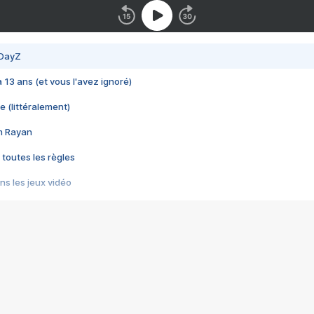
 DayZ
 a 13 ans (et vous l'avez ignoré)
e (littéralement)
im Rayan
 toutes les règles
s les jeux vidéo
us choquant de Rockstar ? - Le scandale BULLY
e plus moche de Steam
du RÊVE tourne au CAUCHEMAR
pendant 8 heures
it… à tort