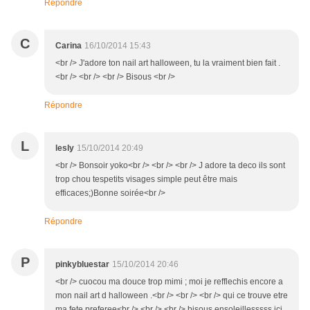
Répondre
C
Carina
16/10/2014 15:43
<br /> J'adore ton nail art halloween, tu la vraiment bien fait .
<br /> <br /> <br /> Bisous <br />
Répondre
L
lesly
15/10/2014 20:49
<br /> Bonsoir yoko<br /> <br /> <br /> J adore ta deco ils sont
trop chou tespetits visages simple peut être mais
efficaces;)Bonne soirée<br />
Répondre
P
pinkybluestar
15/10/2014 20:46
<br /> cuocou ma douce trop mimi ; moi je refflechis encore a
mon nail art d halloween .<br /> <br /> <br /> qui ce trouve etre
ma fete preferee<br /> <br /> <br /> bisous ensoleillesssss ici