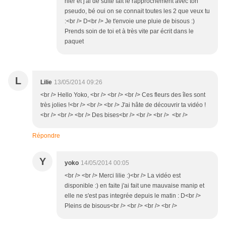
hier et j'ai de suite fait le rapprochement avec ton
pseudo, bé oui on se connait toutes les 2 que veux tu
:<br /> D<br /> Je t'envoie une pluie de bisous :)
Prends soin de toi et à très vite par écrit dans le
paquet
L
Lilie
13/05/2014 09:26
<br /> Hello Yoko, <br /> <br /> <br /> Ces fleurs des îles sont
très jolies !<br /> <br /> <br /> J'ai hâte de découvrir ta vidéo !
<br /> <br /> <br /> Des bises<br /> <br /> <br /> <br />
Répondre
Y
yoko
14/05/2014 00:05
<br /> <br /> Merci lilie :)<br /> La vidéo est
disponible :) en faite j'ai fait une mauvaise manip et
elle ne s'est pas integrée depuis le matin : D<br />
Pleins de bisous<br /> <br /> <br /> <br />