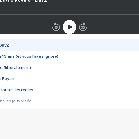
 DayZ
 a 13 ans (et vous l'avez ignoré)
e (littéralement)
im Rayan
 toutes les règles
s les jeux vidéo
us choquant de Rockstar ? - Le scandale BULLY
e plus moche de Steam
du RÊVE tourne au CAUCHEMAR