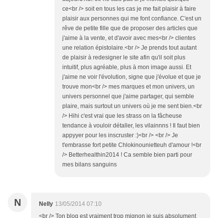
ce<br /> soit en tous les cas je me fait plaisir à faire
plaisir aux personnes qui me font confiance. C'est un
rêve de petite fille que de proposer des articles que
j'aime à la vente, et d'avoir avec mes<br /> clientes
une relation épistolaire.<br /> Je prends tout autant
de plaisir à redesigner le site afin qu'il soit plus
intuitif, plus agréable, plus à mon image aussi. Et
j'aime ne voir l'évolution, signe que j'évolue et que je
trouve mon<br /> mes marques et mon univers, un
univers personnel que j'aime partager, qui semble
plaire, mais surtout un univers où je me sent bien.<br
/> Hihi c'est vrai que les strass on la fâcheuse
tendance à vouloir détaller, les vilainnns ! Il faut bien
appyyer pour les inscruster :)<br /> <br /> Je
t'embrasse fort petite Chlokinounietteuh d'amour !<br
/> Betterhealthin2014 ! Ca semble bien parti pour
mes bilans sanguins
N
Nelly
13/05/2014 07:10
<br /> Ton blog est vraiment trop mignon je suis absolument