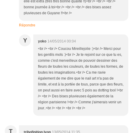
elle est extra (très très bonne qualité !!)<br /> <br /> <br />
bonne journée à toi<br /> <br /> <br /> des bises assez
pluvieuses de Guyane !!<br />
Répondre
Y
yoko
14/05/2014 00:04
<br /> <br /> Coucou Mireillejolie :)<br /> Merci pour
tes gentils mots :)<br /> Je te rejoint sur ce que tu es,
comme c'est merveilleux de pouvoir dessiner des
fleurs de toutes les couleurs, de toutes les formes, de
toutes les imaginations.<br /> Ca me ravie
également de me dire que le nail art n'a pas de
limite, et est à la portée de tous, parce que des fleurs,
on peut aussi en faire avec 5 pois au dotting tool !<br
/> <br /> Des bises pluvieuses également de la
région parisienne !<br /> Comme j'aimerais venir un
jour..<br /> <br /> <br /> <br />
T
tribofinition lyon
13/05/2014 11:35