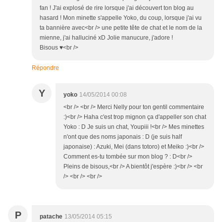
fan ! J'ai explosé de rire lorsque j'ai découvert ton blog au
hasard ! Mon minette s'appelle Yoko, du coup, lorsque j'ai vu
ta bannière avec<br /> une petite tête de chat et le nom de la
mienne, j'ai halluciné xD Jolie manucure, j'adore !
Bisous ♥<br />
Répondre
Y
yoko
14/05/2014 00:08
<br /> <br /> Merci Nelly pour ton gentil commentaire
:)<br /> Haha c'est trop mignon ça d'appeller son chat
Yoko : D Je suis un chat, Youpiii !<br /> Mes minettes
n'ont que des noms japonais : D (je suis half
japonaise) : Azuki, Mei (dans totoro) et Meiko :)<br />
Comment es-tu tombée sur mon blog ? : D<br />
Pleins de bisous,<br /> A bientôt j'espère :)<br /> <br
/> <br /> <br />
P
patache
13/05/2014 05:15