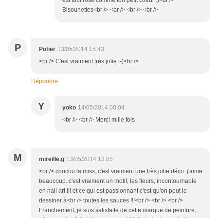
est tout rose comme ton petit coeur :)<br />
Bisounettes<br /> <br /> <br /> <br />
P
Potier
13/05/2014 15:43
<br /> C'est vraiment très jolie :-)<br />
Répondre
Y
yoko
14/05/2014 00:04
<br /> <br /> Merci mille fois
M
mireille.g
13/05/2014 13:05
<br /> coucou la miss, c'est vraiment une très jolie déco..j'aime
beaucoup..c'est vraiment un motif, les fleurs, incontournable
en nail art !!! et ce qui est passionnant c'est qu'on peut le
dessiner à<br /> toutes les sauces !!!<br /> <br /> <br />
Franchement, je suis satisfaite de cette marque de peinture,