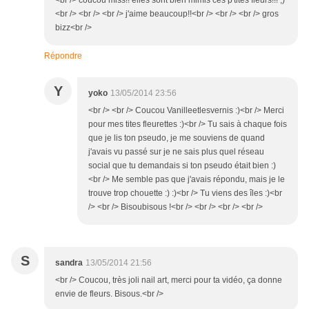
<br /> coucou miss!! elles sont bien mimis ces p'tites fleurs!!! ;)
<br /> <br /> <br /> j'aime beaucoup!!<br /> <br /> <br /> gros
bizz<br />
Répondre
Y
yoko
13/05/2014 23:56
<br /> <br /> Coucou Vanilleetlesvernis :)<br /> Merci
pour mes tites fleurettes :)<br /> Tu sais à chaque fois
que je lis ton pseudo, je me souviens de quand
j'avais vu passé sur je ne sais plus quel réseau
social que tu demandais si ton pseudo était bien :)
<br /> Me semble pas que j'avais répondu, mais je le
trouve trop chouette :) :)<br /> Tu viens des îles :)<br
/> <br /> Bisoubisous !<br /> <br /> <br /> <br />
S
sandra
13/05/2014 21:56
<br /> Coucou, très joli nail art, merci pour ta vidéo, ça donne
envie de fleurs. Bisous.<br />