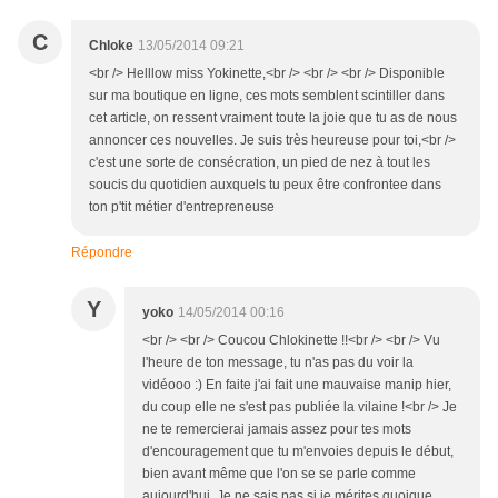
C
Chloke
13/05/2014 09:21
<br /> Helllow miss Yokinette,<br /> <br /> <br /> Disponible
sur ma boutique en ligne, ces mots semblent scintiller dans
cet article, on ressent vraiment toute la joie que tu as de nous
annoncer ces nouvelles. Je suis très heureuse pour toi,<br />
c'est une sorte de consécration, un pied de nez à tout les
soucis du quotidien auxquels tu peux être confrontee dans
ton p'tit métier d'entrepreneuse
Répondre
Y
yoko
14/05/2014 00:16
<br /> <br /> Coucou Chlokinette !!<br /> <br /> Vu
l'heure de ton message, tu n'as pas du voir la
vidéooo :) En faite j'ai fait une mauvaise manip hier,
du coup elle ne s'est pas publiée la vilaine !<br /> Je
ne te remercierai jamais assez pour tes mots
d'encouragement que tu m'envoies depuis le début,
bien avant même que l'on se se parle comme
aujourd'hui. Je ne sais pas si je mérites quoique