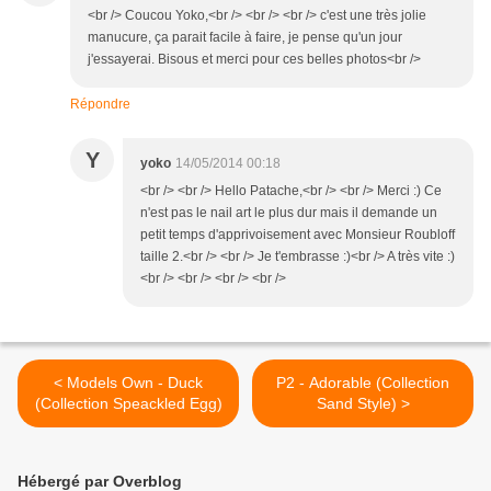
<br /> Coucou Yoko,<br /> <br /> <br /> c'est une très jolie
manucure, ça parait facile à faire, je pense qu'un jour
j'essayerai. Bisous et merci pour ces belles photos<br />
Répondre
Y
yoko
14/05/2014 00:18
<br /> <br /> Hello Patache,<br /> <br /> Merci :) Ce
n'est pas le nail art le plus dur mais il demande un
petit temps d'apprivoisement avec Monsieur Roubloff
taille 2.<br /> <br /> Je t'embrasse :)<br /> A très vite :)
<br /> <br /> <br /> <br />
< Models Own - Duck
P2 - Adorable (Collection
(Collection Speackled Egg)
Sand Style) >
Hébergé par Overblog