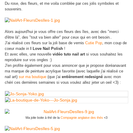
Du rose, des fleurs, et me voila comblée par ces jolis symboles et
souvenirs.
Alors aujourd'hui je vous offre ces fleurs des îles, avec des "merci
d'être là", des "tout va bien aller" pour ceux qui en ont besoin..
J'ai réalisé ces fleurs sur la joli base de vernis
Cutie Pop
, mon coup de
coeur made in
I Love Nail Polish
!
Et avec elles, une nouvelle
vidéo tuto nail art
si vous souhaitez les
reproduire sur vos ongles :)
J'en profite également pour vous annoncer que je propose doréanavant
ma marque de peinture acrylique favorite (avec laquelle j'ai réalisé ce
nail art)
sur ma boutique
(que j'ai
entièrement redesigné
avec mon
chéri ces dernières semaines si vous voulez allez jeter un oeil <3) :
Ma jolie boite à thé de la
Compagnie anglaise des thés
<3