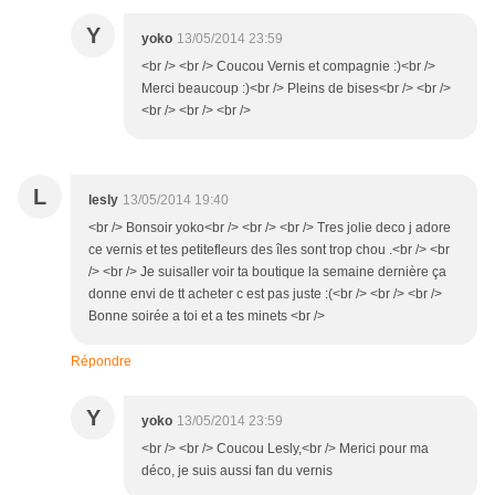
Y
yoko
13/05/2014 23:59
<br /> <br /> Coucou Vernis et compagnie :)<br />
Merci beaucoup :)<br /> Pleins de bises<br /> <br />
<br /> <br /> <br />
L
lesly
13/05/2014 19:40
<br /> Bonsoir yoko<br /> <br /> <br /> Tres jolie deco j adore
ce vernis et tes petitefleurs des îles sont trop chou .<br /> <br
/> <br /> Je suisaller voir ta boutique la semaine dernière ça
donne envi de tt acheter c est pas juste :(<br /> <br /> <br />
Bonne soirée a toi et a tes minets <br />
Répondre
Y
yoko
13/05/2014 23:59
<br /> <br /> Coucou Lesly,<br /> Merici pour ma
déco, je suis aussi fan du vernis