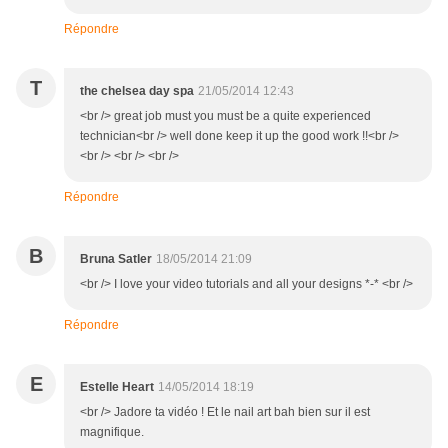
Répondre
T
the chelsea day spa
21/05/2014 12:43
<br /> great job must you must be a quite experienced
technician<br /> well done keep it up the good work !!<br />
<br /> <br /> <br />
Répondre
B
Bruna Satler
18/05/2014 21:09
<br /> I love your video tutorials and all your designs *-* <br />
Répondre
E
Estelle Heart
14/05/2014 18:19
<br /> Jadore ta vidéo ! Et le nail art bah bien sur il est
magnifique.