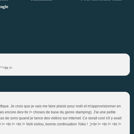
ongle
^^<br />
ifique. Je crois que je vais me faire plaisir pour noël et m'approvisionner en
fais encore des<br /> choses de base du genre stamping). J'ai une petite
as de sons quand je lance des vidéos sur internet. Ce serait cool s'il y avait
/> <br /> <br /> Voili voilou, bonne continuation Yoko ! ;)<br /> <br /> <br />