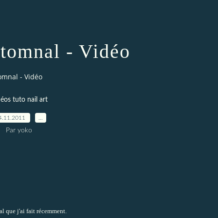
utomnal - Vidéo
omnal - Vidéo
éos tuto nail art
4.11.2011
…
Par yoko
al
que j'ai fait récemment.