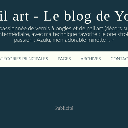
il art - Le blog de Y
 passionnée de vernis à ongles et de nail art (décors su
ntermédiaire, avec ma technique favorite : le one stroke
passion : Azuki, mon adorable minette -.~
ATÉGORIES PRINCIPALES
PAGES
ARCHIVES
CONTAC
Publicité