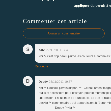
appliquer du vernis à 
Commenter cet article
Ajouter un commentaire
S
salvi
27/11/2011 17:41
<br /> c'est trop beau, j'aime les couleurs automnales 
Répondre
D
Deedy
25/11/2011 19:57
<br /> Coucou, j'avais disparu ^^. Ce nail art est magn
outils et accessoire pour essayer (pour le moment je 
suggestion. En fait mon pc a un soucis tel que je n'ai p
des<br /> commentaires qui apparaissent à l'écran.<br 
Deedy ^^<br />