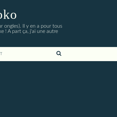
oko
r ongles). Il y en a pour tous
 ! A part ça, j'ai une autre
T