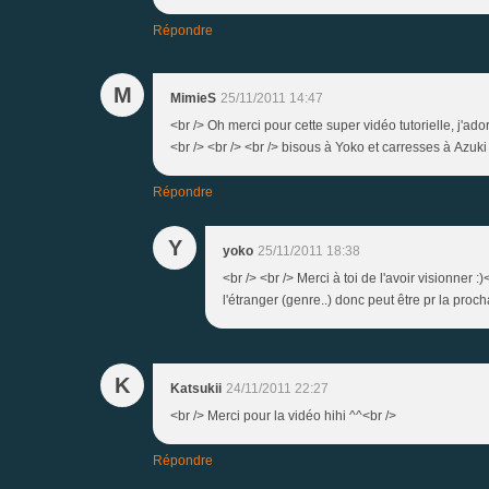
Répondre
M
MimieS
25/11/2011 14:47
<br /> Oh merci pour cette super vidéo tutorielle, j'ador
<br /> <br /> <br /> bisous à Yoko et carresses à Azuki 
Répondre
Y
yoko
25/11/2011 18:38
<br /> <br /> Merci à toi de l'avoir visionner 
l'étranger (genre..) donc peut être pr la proch
K
Katsukii
24/11/2011 22:27
<br /> Merci pour la vidéo hihi ^^<br />
Répondre