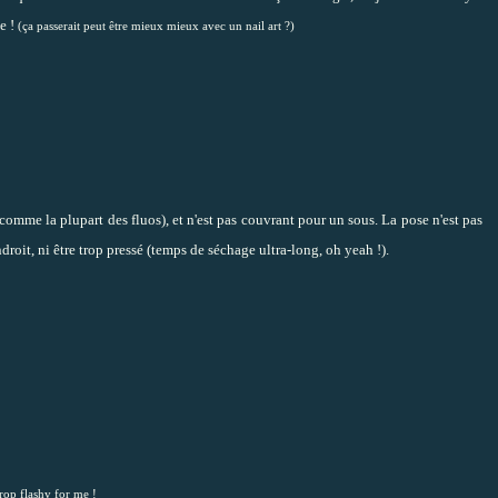
te !
(ça passerait peut être mieux mieux avec un nail art ?)
 (comme la plupart des fluos), et n'est pas couvrant pour un sous. La pose n'est pas
droit, ni être trop pressé (temps de séchage ultra-long, oh yeah !).
rop flashy for me !