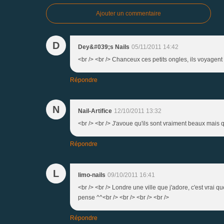
Ajouter un commentaire
D
Dey&#039;s Nails
05/11/2011 14:42
<br /> <br /> Chanceux ces petits ongles, ils voyagent 
Répondre
N
Nail-Artifice
12/10/2011 13:32
<br /> <br /> J'avoue qu'ils sont vraiment beaux mais qu
Répondre
L
limo-nails
09/10/2011 16:41
<br /> <br /> Londre une ville que j'adore, c'est vrai q
pense ^^<br /> <br /> <br /> <br />
Répondre