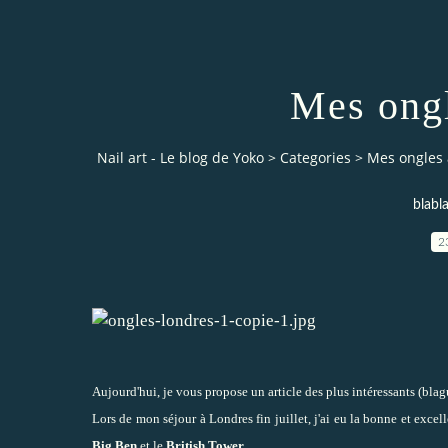
Mes ongl
Nail art - Le blog de Yoko
>
Categories
>
Mes ongles 
blabl
2
Aujourd'hui, je vous propose un article des plus intéressants (blag
Lors de mon séjour à Londres fin juillet, j'ai eu la bonne et exce
Big Ben
et le
British Tower
.