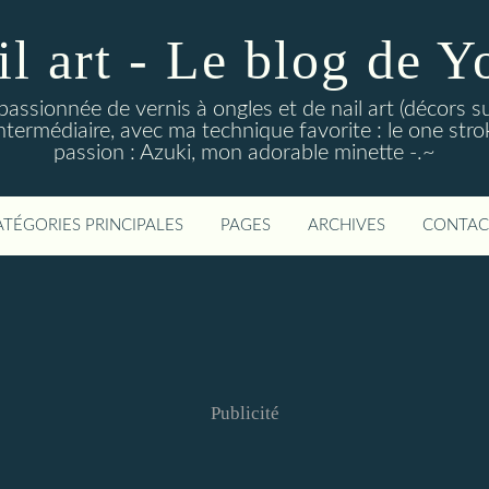
il art - Le blog de Y
 passionnée de vernis à ongles et de nail art (décors su
ntermédiaire, avec ma technique favorite : le one stroke
passion : Azuki, mon adorable minette -.~
ATÉGORIES PRINCIPALES
PAGES
ARCHIVES
CONTAC
Publicité