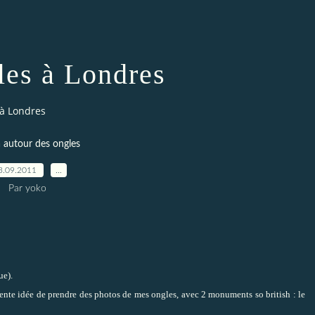
es à Londres
à Londres
a autour des ongles
3.09.2011
…
Par yoko
ue).
llente idée de prendre des photos de mes ongles, avec 2 monuments so british : le