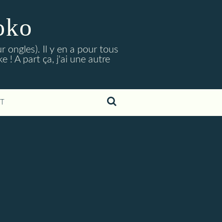
oko
r ongles). Il y en a pour tous
 ! A part ça, j'ai une autre
T