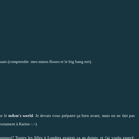
sais (comprendre :mes mains floues et le big bang net).
sur le
m&m's world
. Je devais vous préparer ça bien avant, mais on ne fait pas
notament à Karine -.
~).
urquoi? Toutes les filles à Londres avaient ça au doigts, et j'ai voulu essayé.