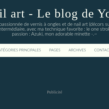
il art - Le blog de Y
 passionnée de vernis à ongles et de nail art (décors su
ntermédiaire, avec ma technique favorite : le one stroke
passion : Azuki, mon adorable minette -.~
ATÉGORIES PRINCIPALES
PAGES
ARCHIVES
CONTAC
Publicité