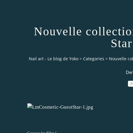
Nouvelle collecti
Star
Nail art - Le blog de Yoko
>
Categories
>
Nouvelle col
Der
2
Coucou les filles !