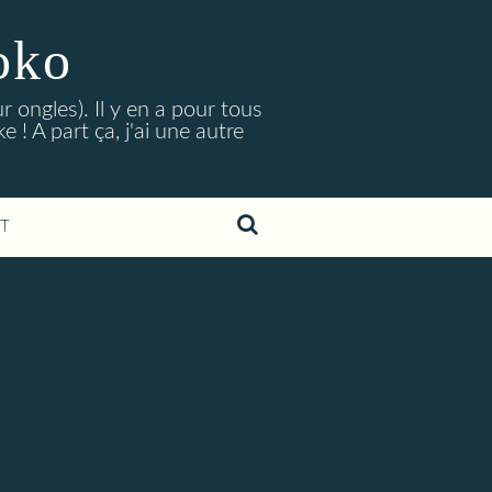
oko
r ongles). Il y en a pour tous
 ! A part ça, j'ai une autre
T