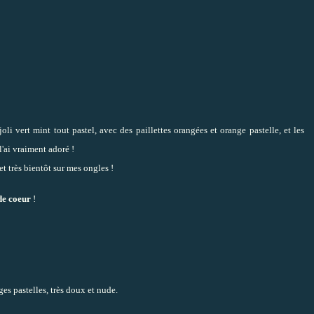
oli vert mint tout pastel, avec des paillettes orangées et orange pastelle, et les
l'ai vraiment adoré !
et très bientôt sur mes ongles !
de coeur
!
ges pastelles, très doux et nude.