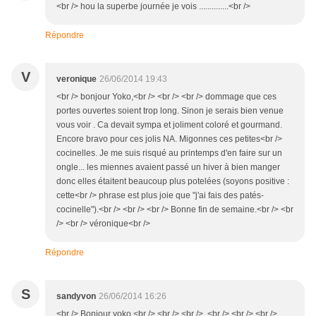
<br /> hou la superbe journée je vois ..............<br />
Répondre
V
veronique
26/06/2014 19:43
<br /> bonjour Yoko,<br /> <br /> <br /> dommage que ces
portes ouvertes soient trop long. Sinon je serais bien venue
vous voir . Ca devait sympa et joliment coloré et gourmand.
Encore bravo pour ces jolis NA. Migonnes ces petites<br />
cocinelles. Je me suis risqué au printemps d'en faire sur un
ongle... les miennes avaient passé un hiver à bien manger
donc elles étaitent beaucoup plus potelées (soyons positive :
cette<br /> phrase est plus joie que "j'ai fais des patés-
cocinelle").<br /> <br /> <br /> Bonne fin de semaine.<br /> <br
/> <br /> véronique<br />
Répondre
S
sandyvon
26/06/2014 16:26
<br /> Bonjour yoko,<br /> <br /> <br /> <br /> <br /> <br />