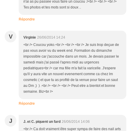
n'ai as pu passée vous faire un coucou :/<br /> <br /> <br />
Tes photos et tes mots sont si doux ..
Répondre
V
Virginie
26/06/2014 14:24
<br /> Coucou yoko.<br /> <br /> <br /> Je suis trop deçue de
pas vous avoir vu du week end. Formation du dimanche
impossible car j'accouche dans un mois. Je devais passer le
samedi mais j'ai passé l'apres midi au urgences
pediatriques<br /> car ma fille m'a fait la varicelle. J'espere
qu'il y aura vite un nouvel evenement comme ca chez lm
cosmetic ( et que tu as profité de ta venue pour faire un saut
au Dm ;) ) .<br /> <br /> <br /> Peut etre a bientot et bonne
semaine. Biz<br />
Répondre
J
J. et C. piquent un fard
26/06/2014 14:06
<br /> Ca doit vraiment être super sympa de faire des nail arts