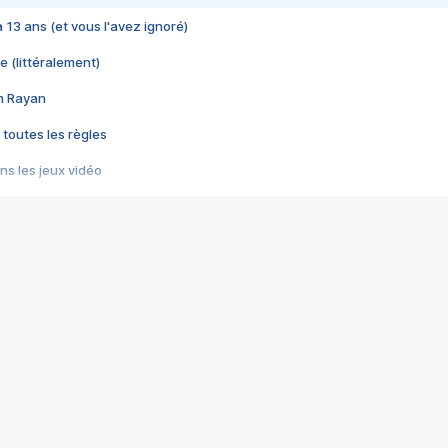
 a 13 ans (et vous l'avez ignoré)
e (littéralement)
im Rayan
 toutes les règles
s les jeux vidéo
us choquant de Rockstar ? - Le scandale BULLY
e plus moche de Steam
du RÊVE tourne au CAUCHEMAR
pendant 8 heures
it… à tort
umiliés par un jeu vidéo
ire - Final Fantasy 8