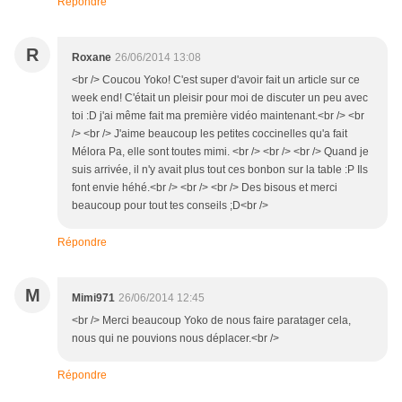
Répondre
R
Roxane
26/06/2014 13:08
<br /> Coucou Yoko! C'est super d'avoir fait un article sur ce
week end! C'était un pleisir pour moi de discuter un peu avec
toi :D j'ai même fait ma première vidéo maintenant.<br /> <br
/> <br /> J'aime beaucoup les petites coccinelles qu'a fait
Mélora Pa, elle sont toutes mimi. <br /> <br /> <br /> Quand je
suis arrivée, il n'y avait plus tout ces bonbon sur la table :P Ils
font envie héhé.<br /> <br /> <br /> Des bisous et merci
beaucoup pour tout tes conseils ;D<br />
Répondre
M
Mimi971
26/06/2014 12:45
<br /> Merci beaucoup Yoko de nous faire paratager cela,
nous qui ne pouvions nous déplacer.<br />
Répondre