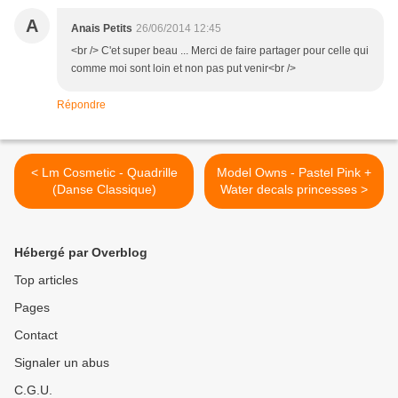
A
Anais Petits
26/06/2014 12:45
<br /> C'et super beau ... Merci de faire partager pour celle qui
comme moi sont loin et non pas put venir<br />
Répondre
< Lm Cosmetic - Quadrille
Model Owns - Pastel Pink +
(Danse Classique)
Water decals princesses >
Hébergé par Overblog
Top articles
Pages
Contact
Signaler un abus
C.G.U.