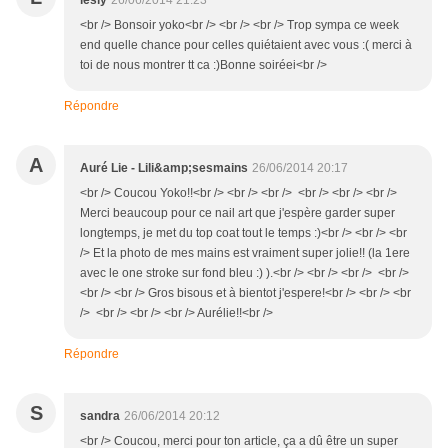
lesly
26/06/2014 21:23
<br /> Bonsoir yoko<br /> <br /> <br /> Trop sympa ce week
end quelle chance pour celles quiétaient avec vous :( merci à
toi de nous montrer tt ca :)Bonne soiréei<br />
Répondre
A
Auré Lie - Lili&amp;sesmains
26/06/2014 20:17
<br /> Coucou Yoko!!<br /> <br /> <br /> <br /> <br /> <br />
Merci beaucoup pour ce nail art que j'espère garder super
longtemps, je met du top coat tout le temps :)<br /> <br /> <br
/> Et la photo de mes mains est vraiment super jolie!! (la 1ere
avec le one stroke sur fond bleu :) ).<br /> <br /> <br /> <br />
<br /> <br /> Gros bisous et à bientot j'espere!<br /> <br /> <br
/> <br /> <br /> <br /> Aurélie!!<br />
Répondre
S
sandra
26/06/2014 20:12
<br /> Coucou, merci pour ton article, ça a dû être un super