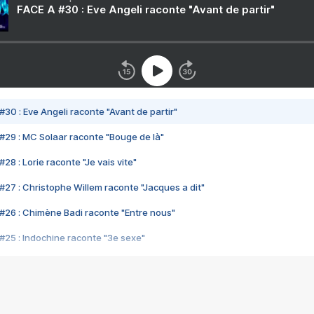
FACE A #30 : Eve Angeli raconte "Avant de partir"
#30 : Eve Angeli raconte "Avant de partir"
#29 : MC Solaar raconte "Bouge de là"
28 : Lorie raconte "Je vais vite"
#27 : Christophe Willem raconte "Jacques a dit"
#26 : Chimène Badi raconte "Entre nous"
#25 : Indochine raconte "3e sexe"
#24 : Zaho raconte "C'est chelou"
#23 : Patrick Bruel raconte "Au café des délices"
#22 : Kyo raconte "Le chemin"