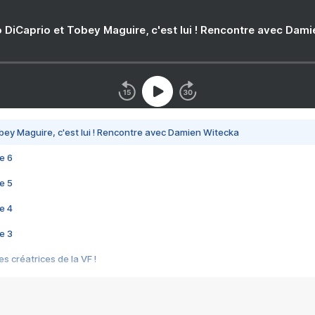
 DiCaprio et Tobey Maguire, c'est lui ! Rencontre avec Dam
bey Maguire, c'est lui ! Rencontre avec Damien Witecka
e 6
e 5
e 4
e 3
s créatrices de la VF !
e 2
e 1