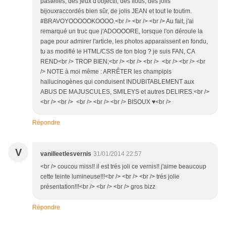
pastelles, des jeux d'objectif, des flous, des jolis
bijouxraccordés bien sûr, de jolis JEAN et tout le toutim.
#BRAVOYOOOOOKOOOO.<br /> <br /> <br /> Au fait, j'ai
remarqué un truc que j'ADOOOORE, lorsque l'on déroule la
page pour admirer l'article, les photos apparaissent en fondu,
tu as modifié le HTML/CSS de ton blog ? je suis FAN, CA
REND<br /> TROP BIEN;<br /> <br /> <br /> <br /> <br /> <br
/> NOTE à moi même : ARRÊTER les champipis
hallucinogènes qui conduisent INDUBITABLEMENT aux
ABUS DE MAJUSCULES, SMILEYS et autres DELIRES.<br />
<br /> <br /> <br /> <br /> <br /> BISOUX ♥<br />
Répondre
V
vanilleetlesvernis
31/01/2014 22:57
<br /> coucou miss!! il est trés joli ce vernis!! j'aime beaucoup
cette teinte lumineuse!!!<br /> <br /> <br /> trés jolie
présentation!!!<br /> <br /> <br /> gros bizz
Répondre