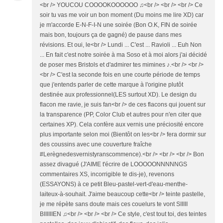
<br /> YOUCOU COOOOKOOOOOO ♫<br /> <br /> <br /> Ce
soir tu vas me voir un bon moment (Du moins me lire XD) car
je m'accorde E-N-F-I-N une soirée (Bon O.K, FIN de soirée
mais bon, toujours ça de gagné) de pause dans mes
révisions. Et oui, le<br /> Lundi ... C'est ... Ravioli ... Euh Non
... En fait c'est notre soirée à ma Soso et à moi alors j'ai décidé
de poser mes Bristols et d'admirer tes mimines ♪.<br /> <br />
<br /> C'est la seconde fois en une courte période de temps
que j'entends parler de cette marque à l'origine plutôt
destinée aux professionnel(LES surtout XD). Le design du
flacon me ravie, je suis fan<br /> de ces flacons qui jouent sur
la transparence (PP, Color Club et autres pour n'en citer que
certaines XP). Cela confère aux vernis une préciosité encore
plus importante selon moi (Bientôt on les<br /> fera dormir sur
des coussins avec une couverture fraîche
#Lerègnedesvernistyranscommence).<br /> <br /> <br /> Bon
assez divagué (J'AIME t'écrire de LOOOOONNNNNGS
commentaires XS, incorrigible te dis-je), revenons
(ESSAYONS) à ce petit Bleu-pastel-vert-d'eau-menthe-
laiteux-à-souhait. J'aime beaucoup cette<br /> teinte pastelle,
je me répète sans doute mais ces couelurs te vont SIIIII
BIIIIIIEN ♫<br /> <br /> <br /> Ce style, c'est tout toi, des teintes