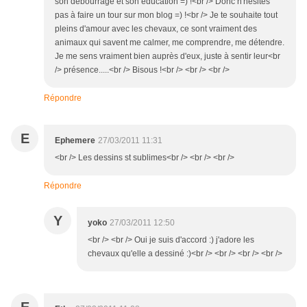
son débourrage et son éducation =) !<br /> Donc n'hésites
pas à faire un tour sur mon blog =) !<br /> Je te souhaite tout
pleins d'amour avec les chevaux, ce sont vraiment des
animaux qui savent me calmer, me comprendre, me détendre.
Je me sens vraiment bien auprès d'eux, juste à sentir leur<br
/> présence.....<br /> Bisous !<br /> <br /> <br />
Répondre
E
Ephemere
27/03/2011 11:31
<br /> Les dessins st sublimes<br /> <br /> <br />
Répondre
Y
yoko
27/03/2011 12:50
<br /> <br /> Oui je suis d'accord :) j'adore les
chevaux qu'elle a dessiné :)<br /> <br /> <br /> <br />