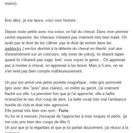
mains).
Bon allez, je me lance, voici mon histoire :
Depuis toute petite avec ma soeur, on fait du cheval. Dans mon premier
centre équestre, les chevaux n'étaient pas vraiment très bien traité. On
avait pas le droit de les câliner, pas le droit de rentrer dans les
paddocks
(
:enclos destiné à la détente du cheval en liberté, soit aire
d'entraînement sur un concours
, ndy (note de yoko)), ils étaient tapés
quand ils n'étaient pas sage, bref, vous voyez le genre... On apprenait
pas à monter à cheval, on apprenait à les briser. Mais à 5 ans, on ne
s'en rend pas bien compte malheureusement.
Un jour est arrivé une petite ponette magnifique : robe gris pommelé
(gris avec des "pois" plus claires), un mètre au garrot, j'ai vraiment
flashé sur elle. La première fois que je l'ai approché, elle a faillie
m'arracher le nez d'un coup de dent. La belle vivait très mal l'ambiance
hostile du club et était très agressive.
Elle portait très bien son nom :
Furie
.
Au fur et à mesure, j'essayait de l'approcher à mes risques et périls. (je
me suis pris bien des coups de tête !)
Un jour que je la regardais et que je lui parlait doucement, j'ai réussi à la