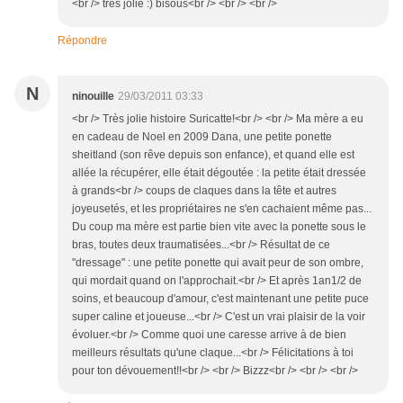
<br /> très jolie :) bisous<br /> <br /> <br />
Répondre
N
ninouille
29/03/2011 03:33
<br /> Très jolie histoire Suricatte!<br /> <br /> Ma mère a eu
en cadeau de Noel en 2009 Dana, une petite ponette
sheitland (son rêve depuis son enfance), et quand elle est
allée la récupérer, elle était dégoutée : la petite était dressée
à grands<br /> coups de claques dans la tête et autres
joyeusetés, et les propriétaires ne s'en cachaient même pas...
Du coup ma mère est partie bien vite avec la ponette sous le
bras, toutes deux traumatisées...<br /> Résultat de ce
"dressage" : une petite ponette qui avait peur de son ombre,
qui mordait quand on l'approchait.<br /> Et après 1an1/2 de
soins, et beaucoup d'amour, c'est maintenant une petite puce
super caline et joueuse...<br /> C'est un vrai plaisir de la voir
évoluer.<br /> Comme quoi une caresse arrive à de bien
meilleurs résultats qu'une claque...<br /> Félicitations à toi
pour ton dévouement!!<br /> <br /> Bizzz<br /> <br /> <br />