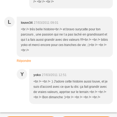
/> <br /> <br />
L
louve34
27/03/2011 09:01
<br /> trés belle histoire<br /> et bravo surycatte pour ton
parcours , une passion qui ne t a pas laché en grandissant et
qui t a fais aussi grandir avec des valeurs !!!!<br /> <br /> bibis
yoko et merci encore pour ces tranches de vie ;-)<br /> <br />
<br />
Répondre
Y
yoko
27/03/2011 12:51
<br /> <br /> :) J'adore cette histoire aussi louve, et je
suis d'accord avec ce que tu dis: ça fait grandir avec
de vraies valeurs, apprise sur le terrain.<br /> <br />
<br /> Bon dimanche :)<br /> <br /> <br /> <br />